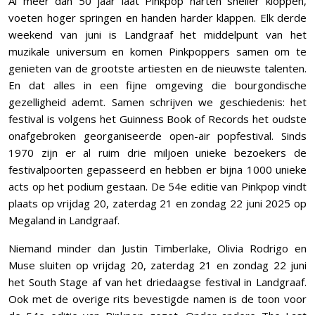
Al meer dan 50 jaar laat Pinkpop harten sneller kloppen,
voeten hoger springen en handen harder klappen. Elk derde
weekend van juni is Landgraaf het middelpunt van het
muzikale universum en komen Pinkpoppers samen om te
genieten van de grootste artiesten en de nieuwste talenten.
En dat alles in een fijne omgeving die bourgondische
gezelligheid ademt. Samen schrijven we geschiedenis: het
festival is volgens het Guinness Book of Records het oudste
onafgebroken georganiseerde open-air popfestival. Sinds
1970 zijn er al ruim drie miljoen unieke bezoekers de
festivalpoorten gepasseerd en hebben er bijna 1000 unieke
acts op het podium gestaan. De 54e editie van Pinkpop vindt
plaats op vrijdag 20, zaterdag 21 en zondag 22 juni 2025 op
Megaland in Landgraaf.
Niemand minder dan Justin Timberlake, Olivia Rodrigo en
Muse sluiten op vrijdag 20, zaterdag 21 en zondag 22 juni
het South Stage af van het driedaagse festival in Landgraaf.
Ook met de overige rits bevestigde namen is de toon voor