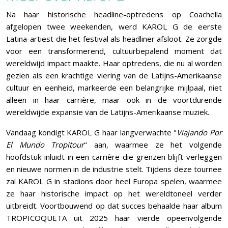
Na haar historische headline-optredens op Coachella
afgelopen twee weekenden, werd KAROL G de eerste
Latina-artiest die het festival als headliner afsloot. Ze zorgde
voor een transformerend, cultuurbepalend moment dat
wereldwijd impact maakte. Haar optredens, die nu al worden
gezien als een krachtige viering van de Latijns-Amerikaanse
cultuur en eenheid, markeerde een belangrijke mijlpaal, niet
alleen in haar carrière, maar ook in de voortdurende
wereldwijde expansie van de Latijns-Amerikaanse muziek.
Vandaag kondigt KAROL G haar langverwachte "
Viajando Por
El Mundo Tropitour
" aan, waarmee ze het volgende
hoofdstuk inluidt in een carrière die grenzen blijft verleggen
en nieuwe normen in de industrie stelt. Tijdens deze tournee
zal KAROL G in stadions door heel Europa spelen, waarmee
ze haar historische impact op het wereldtoneel verder
uitbreidt. Voortbouwend op dat succes behaalde haar album
TROPICOQUETA uit 2025 haar vierde opeenvolgende