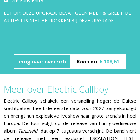
VIP Early Entry
LET OP: DEZE UPGRADE BEVAT GEEN MEET & GREET. DE
ARTIEST IS NIET BETROKKEN BIJ DEZE UPGRADE
Terug naar overzicht
Koop nu
€ 108,61
Meer over Electric Callboy
Electric Callboy schakelt een versnelling hoger: de Duitse
krachtpatser heeft de eerste data voor 2027 aangekondigd
en brengt hun explosieve liveshow naar grote arena’s in heel
Europa. De tour volgt op de release van hun gloednieuwe
album
Tanzneid
, dat op 7 augustus verschijnt. De band viert
de release met een exclusief ESCALATION FEST-