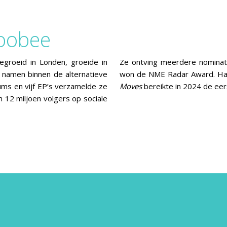
oobee
gegroeid in Londen, groeide in
Ze ontving meerdere nomina
e namen binnen de alternatieve
won de NME Radar Award. Ha
ums en vijf EP’s verzamelde ze
Moves
bereikte in 2024 de eers
 12 miljoen volgers op sociale