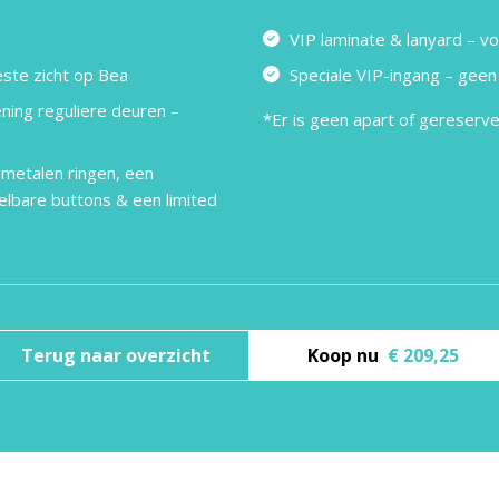
VIP laminate & lanyard – v
este zicht op Bea
Speciale VIP-ingang – geen
ning reguliere deuren –
*Er is geen apart of gereserv
 metalen ringen, een
lbare buttons & een limited
Terug naar overzicht
Koop nu
€ 209,25