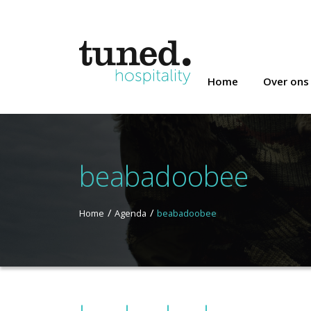
Home
Over ons
beabadoobee
Home
Agenda
beabadoobee