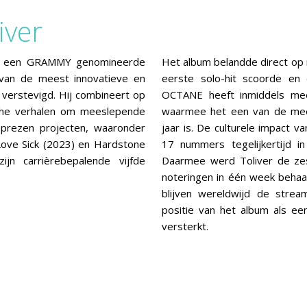
iver
oor een GRAMMY genomineerde
Het album belandde direct op 
n van de meest innovatieve en
eerste solo-hit scoorde en
verstevigd. Hij combineert op
OCTANE heeft inmiddels mee
sche verhalen om meeslepende
waarmee het een van de mee
eprezen projecten, waaronder
jaar is. De culturele impact 
Love Sick (2023) en Hardstone
17 nummers tegelijkertijd in
jn carrièrebepalende vijfde
Daarmee werd Toliver de zes
noteringen in één week behaal
blijven wereldwijd de strea
positie van het album als e
versterkt.